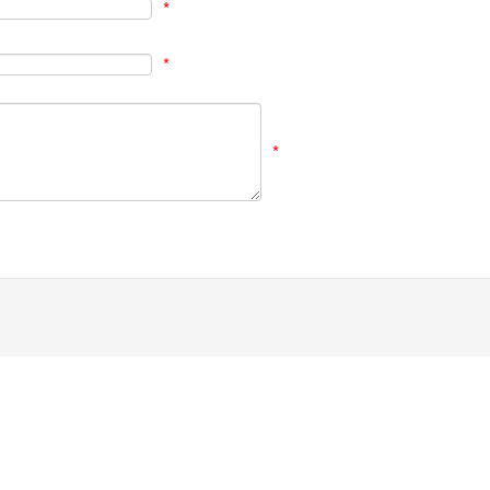
*
*
*